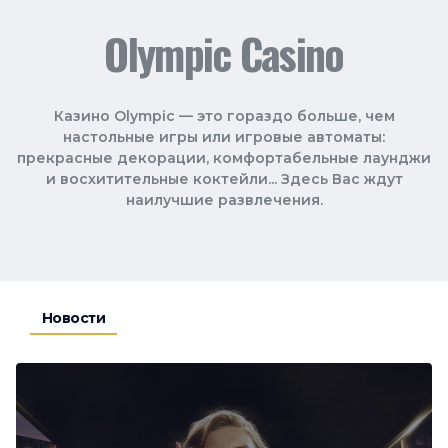
Olympic Сasino
Казино Olympic — это гораздо больше, чем
настольные игры или игровые автоматы:
прекрасные декорации, комфортабельные лаунджи
и восхитительные коктейли... Здесь Вас ждут
наилучшие развлечения.
Новости