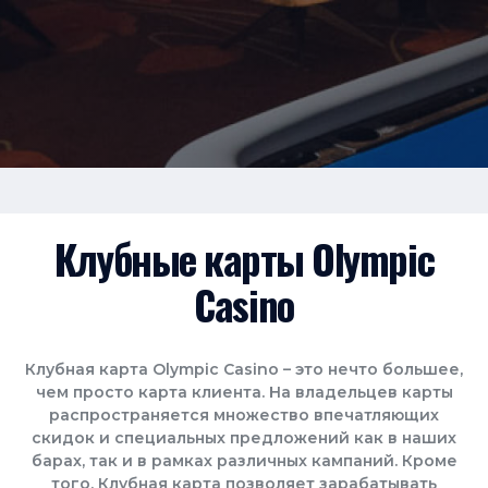
Клубные карты Olympic
Casino
Клубная карта Olympic Casino – это нечто большее,
чем просто карта клиента. На владельцев карты
распространяется множество впечатляющих
скидок и специальных предложений как в наших
барах, так и в рамках различных кампаний. Кроме
того, Клубная карта позволяет зарабатывать