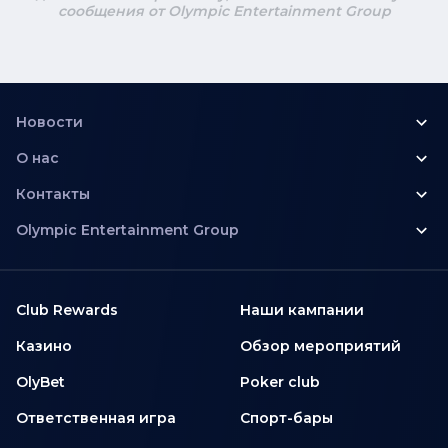
сообщения от Olympic Entertainment Group
Новости
О нас
Контакты
Olympic Entertainment Group
Club Rewards
Наши кампании
Казино
Обзор мероприятий
OlyBet
Poker club
Ответственная игра
Спорт-бары