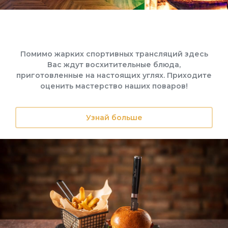
Помимо жарких спортивных трансляций здесь
Вас ждут восхитительные блюда,
приготовленные на настоящих углях. Приходите
оценить мастерство наших поваров!
Узнай больше