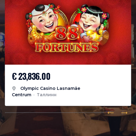
€ 23,836.00
Olympic Casino Lasnamäe
Centrum
Таллинн