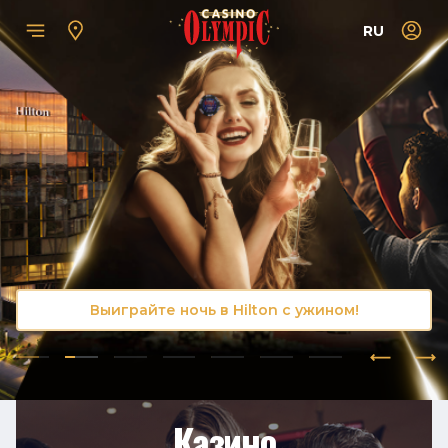
RU
Выиграйте ночь в Hilton с ужином!
Казино