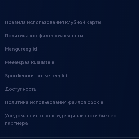
Правила использования клубной карты
Политика конфиденциальности
Mängureeglid
Meelespea külalistele
Spordiennustamise reeglid
Доступность
Политика использования файлов cookie
Уведомление о конфиденциальности бизнес-
партнера