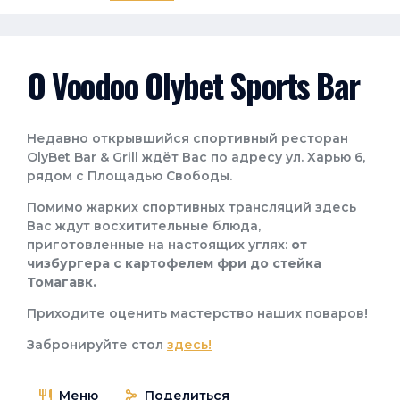
О Voodoo Olybet Sports Bar
Недавно открывшийся спортивный ресторан
OlyBet Bar & Grill ждёт Вас по адресу ул. Харью 6,
рядом с Площадью Свободы.
Помимо жарких спортивных трансляций здесь
Вас ждут восхитительные блюда,
приготовленные на настоящих углях:
от
чизбургера с картофелем фри до стейка
Томагавк.
Приходите оценить мастерство наших поваров!
Забронируйте стол
здесь!
Меню
Поделиться