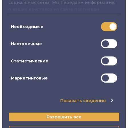
социальных сетях. Мы передаем информацию
о ваших действиях на сайте партнерам
Google: социальным сетям и компаниям,
Выбор
занимающимся рекламой и веб-аналитикой.
Необходимые
согласия
Наши партнеры могут комбинировать эти
сведения с предоставленной вами
информацией, а также данными, которые они
Настроечные
получили при использовании вами их
сервисов.
Статистические
Маркетинговые
Показать сведения
Разрешить все