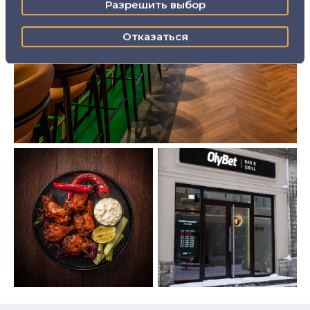
Разрешить выбор
Отказаться