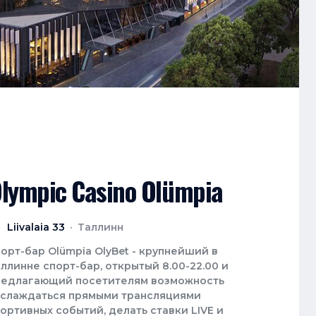
lympic Casino Olümpia
Liivalaia 33
Таллинн
орт-бар Olümpia OlyBet - крупнейший в
ллинне спорт-бар, открытый 8.00-22.00 и
редлагающий посетителям возможность
аслаждаться прямыми трансляциями
ортивных событий, делать ставки LIVE и