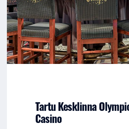
Tartu Kesklinna Olympi
Casino