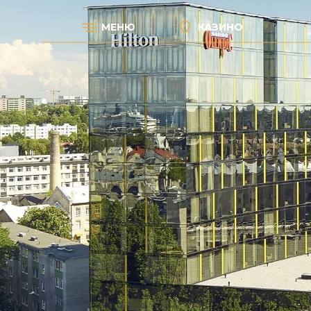
МЕНЮ
КАЗИНО