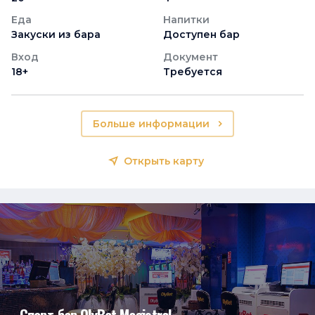
Еда
Напитки
Закуски из бара
Доступен бар
Вход
Документ
18+
Требуется
Больше информации
Открыть карту
Спорт-бар OlyBet Magistral