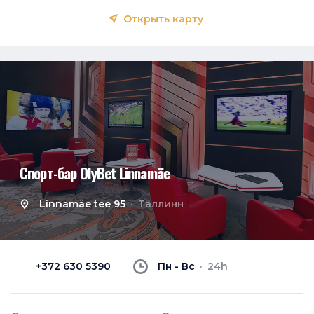
Открыть карту
Спорт-бар OlyBet Linnamäe
Linnamäe tee 95
Таллинн
+372 630 5390
Пн - Вс
24h