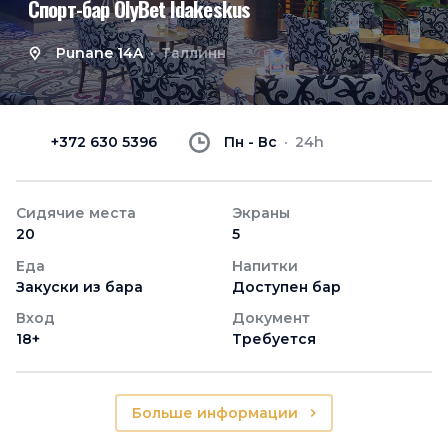
Спорт-бар OlyBet Idakeskus
Punane 14A
Таллинн
+372 630 5396
Пн - Вс
24h
Сидячие места
Экраны
20
5
Еда
Напитки
Закуски из бара
Доступен бар
Вход
Документ
18+
Требуется
Больше информации