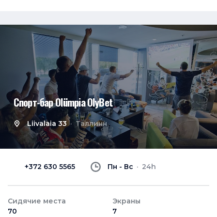
Спорт-бар Olümpia OlyBet
Liivalaia 33
Таллинн
+372 630 5565
Пн - Вс
24h
Сидячие места
Экраны
70
7