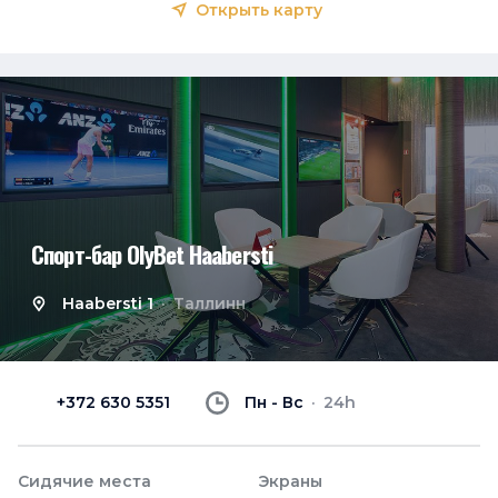
Открыть карту
Спорт-бар OlyBet Haabersti
Haabersti 1
Таллинн
+372 630 5351
Пн - Вс
24h
Сидячие места
Экраны