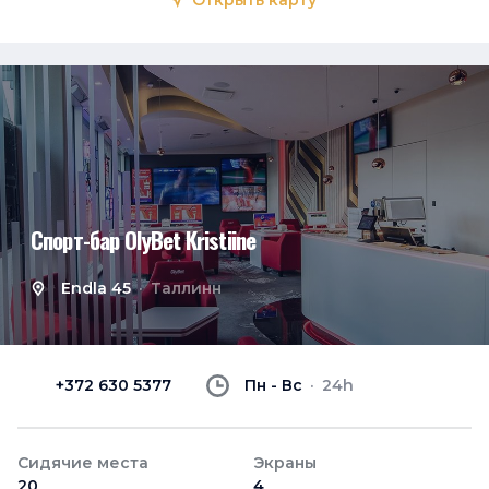
Открыть карту
Спорт-бар OlyBet Kristiine
Endla 45
Таллинн
+372 630 5377
Пн - Вс
24h
Сидячие места
Экраны
20
4