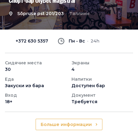
Sõpruse pst 201/203
Таллинн
+372 630 5357
Пн - Вс
24h
Сидячие места
Экраны
30
4
Еда
Напитки
Закуски из бара
Доступен бар
Вход
Документ
18+
Требуется
Больше информации