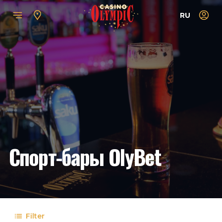
RU
Спорт-бары OlyBet
Filter