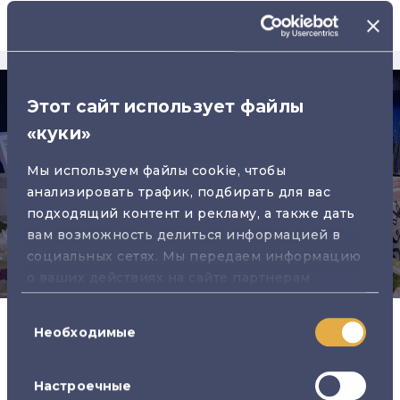
Открыть карту
Этот сайт использует файлы
«куки»
Мы используем файлы cookie, чтобы
анализировать трафик, подбирать для вас
Спорт-бар OlyBet Järve
подходящий контент и рекламу, а также дать
вам возможность делиться информацией в
Pärnu mnt 234/238
Таллинн
социальных сетях. Мы передаем информацию
о ваших действиях на сайте партнерам
Google: социальным сетям и компаниям,
Выбор
занимающимся рекламой и веб-аналитикой.
+372 630 5371
Пн - Вс
24h
Необходимые
согласия
Наши партнеры могут комбинировать эти
сведения с предоставленной вами
информацией, а также данными, которые они
Настроечные
Сидячие места
Экраны