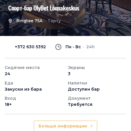
Спорт-бар OlyBet Lõunakeskus
Ringtee 75A
Тарту
+372 630 5392
Пн - Вс
24h
Сидячие места
Экраны
24
3
Еда
Напитки
Закуски из бара
Доступен бар
Вход
Документ
18+
Требуется
Больше информации