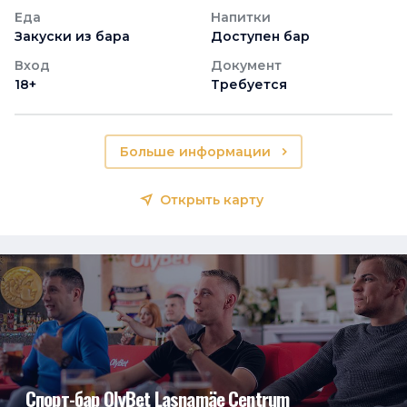
Еда
Напитки
Закуски из бара
Доступен бар
Вход
Документ
18+
Требуется
Больше информации
Открыть карту
Спорт-бар OlyBet Lasnamäe Centrum