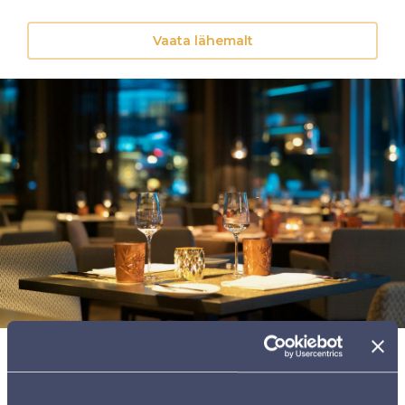
Vaata lähemalt