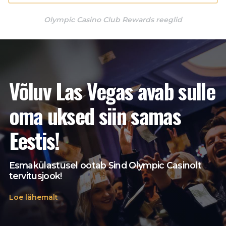
Olympic Casino Club Rewards reeglid
Võluv Las Vegas avab sulle
oma uksed siin samas
Eestis!
Esmakülastusel ootab Sind Olympic Casinolt
tervitusjook!
Loe lähemalt