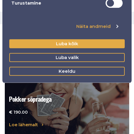
Turustamine
Näita andmeid
Meelelahutuspaketid
Luba kõik
Luba valik
Keeldu
Pokker sõpradega
€ 190.00
Loe lähemalt