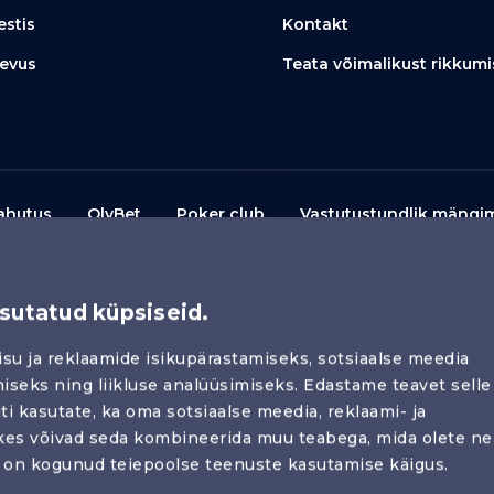
estis
Kontakt
evus
Teata võimalikust rikkumi
ahutus
OlyBet
Poker club
Vastutustundlik mängi
used
Mängureeglid
Juurdepääsetavus
Küpsiste po
sutatud küpsiseid.
Äripartneri privaatsusteade
su ja reklaamide isikupärastamiseks, sotsiaalse meedia
seks ning liikluse analüüsimiseks. Edastame teavet selle
ti kasutate, ka oma sotsiaalse meedia, reklaami- ja
a. Hasartmäng pole sobiv viis rahaliste probleemide lahen
 kes võivad seda kombineerida muu teabega, mida olete ne
d on kogunud teiepoolse teenuste kasutamise käigus.
se või probleemide tekkimisel leiad abi
siit
.