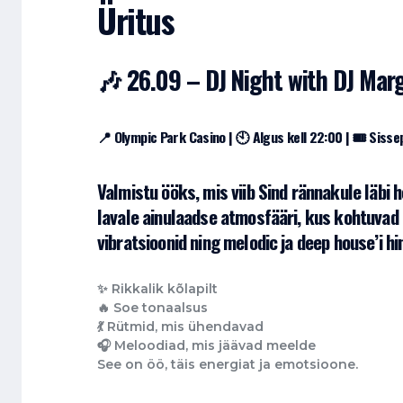
Üritus
🎶 26.09 – DJ Night with DJ Mar
📍 Olympic Park Casino | 🕙 Algus kell 22:00 | 🎟️ Siss
Valmistu ööks, mis viib Sind rännakule läbi 
lavale ainulaadse atmosfääri, kus kohtuvad 
vibratsioonid ning melodic ja deep house’i 
✨ Rikkalik kõlapilt
🔥 Soe tonaalsus
💃 Rütmid, mis ühendavad
🎧 Meloodiad, mis jäävad meelde
See on öö, täis energiat ja emotsioone.