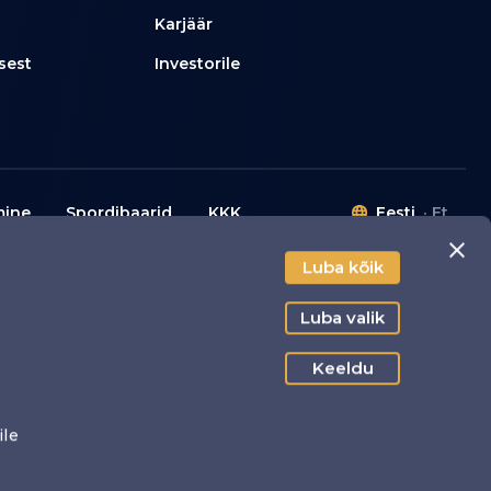
Karjäär
sest
Investorile
mine
Spordibaarid
KKK
Eesti
Et
Luba kõik
liitika
Luba valik
Keeldu
damiseks.
ile
© 2026 Olympic Entertainment Group.