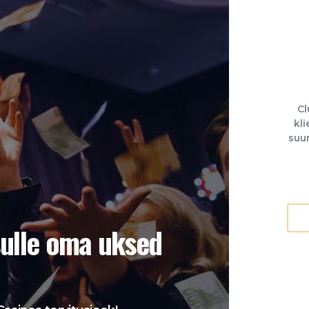
Cl
kli
suur
sulle oma uksed