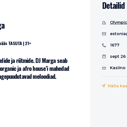
Detailid
ga
Olympic
estonia
epääs TASUTA | 21+
1677
sept 26
helide ja rütmide. DJ Marga seab
organic ja afro house’i mahedad
Kasiino 
hingepuudutavad meloodiad.
Näita kaa