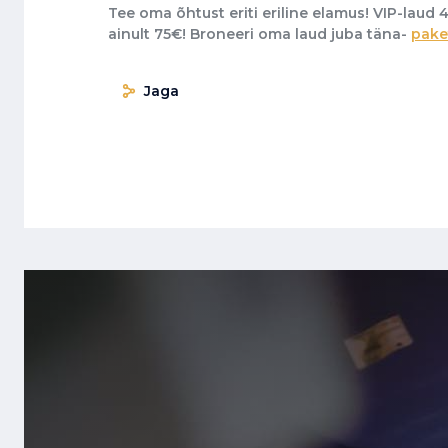
Tee oma õhtust eriti eriline elamus! VIP-laud 
ainult 75€! Broneeri oma laud juba täna-
pake
Jaga