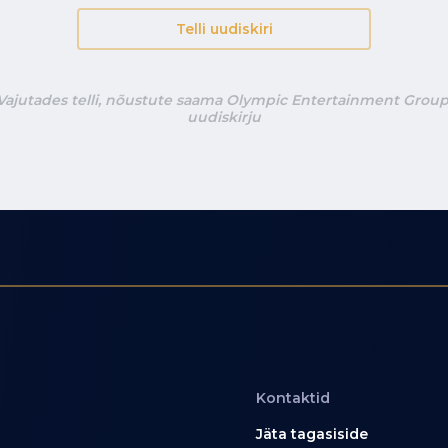
Telli uudiskiri
Vajutades telli, nõustute saama Olympic Entertainment Group
uudiskirju
Kontaktid
Jäta tagasiside