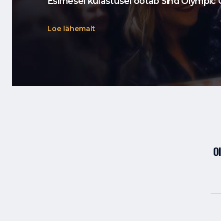
Esimesel külastusel ootab Sind Olympic C
Loe lähemalt
O