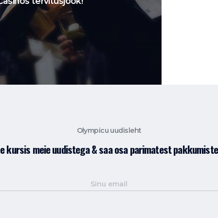
asinos tervitusjook!
Olympicu uudisleht
le kursis meie uudistega & saa osa parimatest pakkumiste