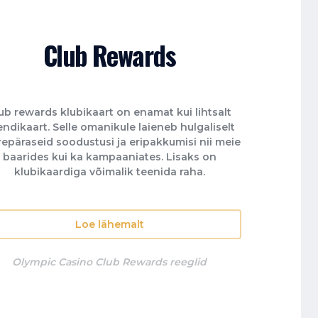
Club Rewards
ub rewards klubikaart on enamat kui lihtsalt
endikaart. Selle omanikule laieneb hulgaliselt
epäraseid soodustusi ja eripakkumisi nii meie
baarides kui ka kampaaniates. Lisaks on
klubikaardiga võimalik teenida raha.
Loe lähemalt
Olympic Casino Club Rewards reeglid