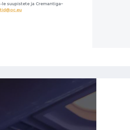
4-le suupistete ja Cremantiga–
tid@oc.eu