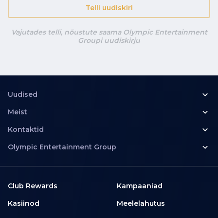
Telli uudiskiri
Vajutades telli, nõustute saama Olympic Entertainment
Groupi uudiskirju
Uudised
Meist
Kontaktid
Olympic Entertainment Group
Club Rewards
Kampaaniad
Kasiinod
Meelelahutus