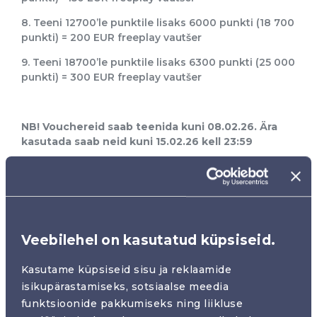
8. Teeni 12700’le punktile lisaks 6000 punkti (18 700
punkti) = 200 EUR freeplay vautšer
9. Teeni 18700’le punktile lisaks 6300 punkti (25 000
punkti) = 300 EUR freeplay vautšer
NB! Vouchereid saab teenida kuni 08.02.26.
Ära
kasutada saab neid kuni 15.02.26 kell 23:59
Jaga
Kampaania detailid
Veebilehel on kasutatud küpsiseid.
Kasutame küpsiseid sisu ja reklaamide
isikupärastamiseks, sotsiaalse meedia
Kõik kasiinod
Eesti
funktsioonide pakkumiseks ning liikluse