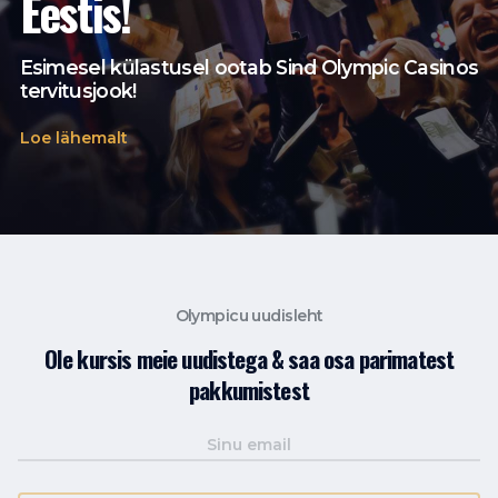
Eestis!
Esimesel külastusel ootab Sind Olympic Casinos
tervitusjook!
Loe lähemalt
Olympicu uudisleht
Ole kursis meie uudistega & saa osa parimatest
pakkumistest