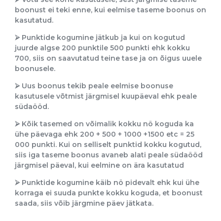
boonust ei teki enne, kui eelmise taseme boonus on
kasutatud.
⮚
Punktide kogumine jätkub ja kui on kogutud
juurde algse 200 punktile 500 punkti ehk kokku
700, siis on saavutatud teine tase ja on õigus uuele
boonusele.
⮚
Uus boonus tekib peale eelmise boonuse
kasutusele võtmist järgmisel kuupäeval ehk peale
südaööd.
⮚
Kõik tasemed on võimalik kokku nö koguda ka
ühe päevaga ehk 200 + 500 + 1000 +1500 etc = 25
000 punkti. Kui on selliselt punktid kokku kogutud,
siis iga taseme boonus avaneb alati peale südaööd
järgmisel päeval, kui eelmine on ära kasutatud
⮚
Punktide kogumine käib nö pidevalt ehk kui ühe
korraga ei suuda punkte kokku koguda, et boonust
saada, siis võib järgmine päev jätkata.