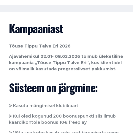
Kampaaniast
T
õuse Tippu Talve
Eri 2026
Ajavahemikul 02.01- 08.02.2026 toimub üleketiline
kampaania
„T
õuse Tippu
Talve
Eri“, kus klientidel
on võimalik kasutada progressiivset pakkumist.
Süsteem on järgmine:
⮚
Kasuta mängimisel klubikaarti
⮚
Kui oled kogunud 200 boonuspunkti siis ilmub
kaardikontole boonus 10€ freeplay
⮚
Võta see kohe kasutusele, sest järgmise taseme