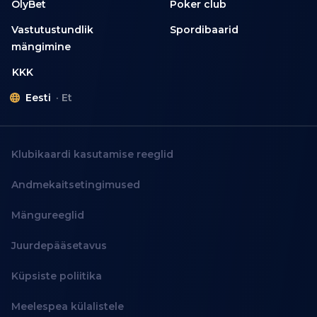
OlyBet
Poker club
Vastutustundlik
Spordibaarid
mängimine
KKK
Eesti
Et
Klubikaardi kasutamise reeglid
Andmekaitsetingimused
Mängureeglid
Juurdepääsetavus
Küpsiste poliitika
Meelespea külalistele