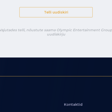
Telli uudiskiri
Vajutades telli, nõustute saama Olympic Entertainment Group
uudiskirju
Kontaktid