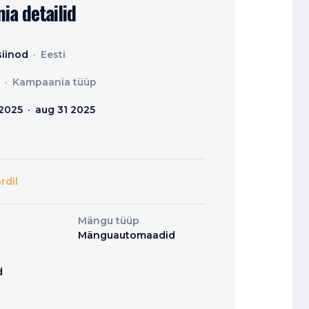
a detailid
siinod
Eesti
Kampaania tüüp
 2025
aug 31 2025
rdil
Mängu tüüp
Mänguautomaadid
p
d