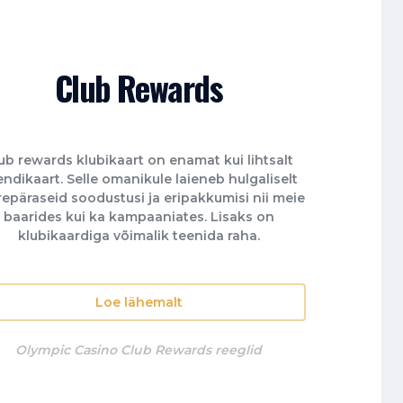
Club Rewards
ub rewards klubikaart on enamat kui lihtsalt
endikaart. Selle omanikule laieneb hulgaliselt
epäraseid soodustusi ja eripakkumisi nii meie
baarides kui ka kampaaniates. Lisaks on
klubikaardiga võimalik teenida raha.
Loe lähemalt
Olympic Casino Club Rewards reeglid