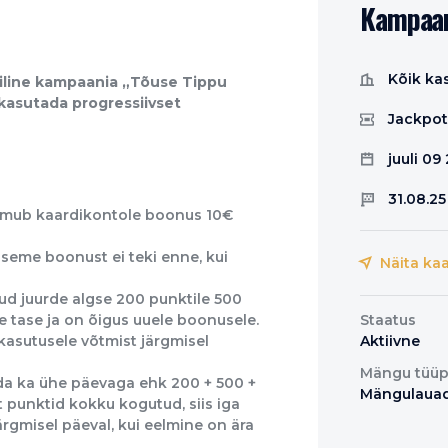
Kampaani
Kõik ka
tiline kampaania „Tõuse Tippu
 kasutada progressiivset
Jackpot
juuli 09
31.08.25
lmub kaardikontole boonus 10€
seme boonust ei teki enne, kui
Näita kaa
d juurde algse 200 punktile 500
e tase ja on õigus uuele boonusele.
Staatus
asutusele võtmist järgmisel
Aktiivne
Mängu tüü
a ka ühe päevaga ehk 200 + 500 +
Mängulaua
lt punktid kokku kogutud, siis iga
gmisel päeval, kui eelmine on ära