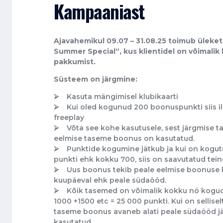
Kampaaniast
Ajavahemikul 09.07 – 31.08.25 toimub üleke
Summer Special“, kus klientidel on võimalik
pakkumist.
Süsteem on järgmine:
⮚ Kasuta mängimisel klubikaarti
⮚ Kui oled kogunud 200 boonuspunkti siis i
freeplay
⮚ Võta see kohe kasutusele, sest järgmise ta
eelmise taseme boonus on kasutatud.
⮚ Punktide kogumine jätkub ja kui on kogutu
punkti ehk kokku 700, siis on saavutatud tein
⮚ Uus boonus tekib peale eelmise boonuse k
kuupäeval ehk peale südaööd.
⮚ Kõik tasemed on võimalik kokku nö kogud
1000 +1500 etc = 25 000 punkti. Kui on sellise
taseme boonus avaneb alati peale südaööd jär
kasutatud