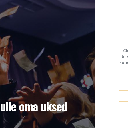
Cl
kli
suur
sulle oma uksed