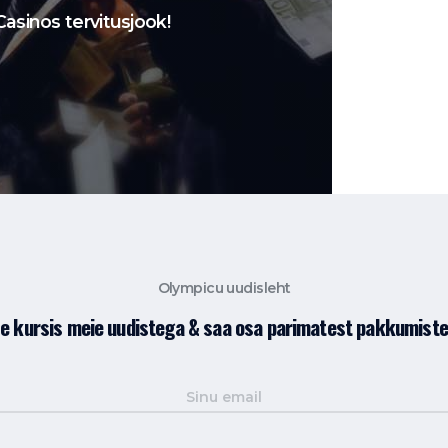
asinos tervitusjook!
Olympicu uudisleht
le kursis meie uudistega & saa osa parimatest pakkumiste