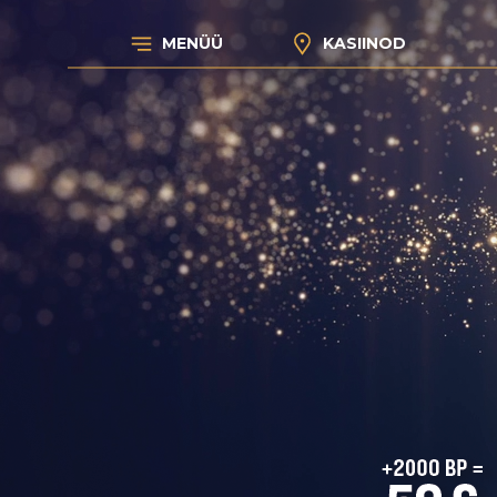
MENÜÜ
KASIINOD