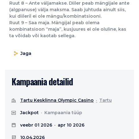
Ruut 8 – Ante väljamakse. Diiler peab mängijale ante
(algpanuse) välja maksma. Saab juhtuda ainult siis,
kui diileril ei ole mängu/kombinatsiooni.
Ruut 9 – Saa maja. Mängijal peab olema
kombinatsioon “maja”, kusjuures ei ole oluline, kas
ta võidab või kaotab sellega.
Jaga
Kampaania detailid
Tartu Kesklinna Olympic Casino
Tartu
Jackpot
Kampaania tüüp
veebr 01 2026
apr 10 2026
10.04.2026