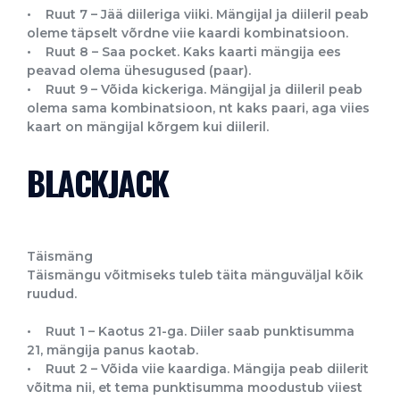
• Ruut 7 – Jää diileriga viiki. Mängijal ja diileril peab
oleme täpselt võrdne viie kaardi kombinatsioon.
• Ruut 8 – Saa pocket. Kaks kaarti mängija ees
peavad olema ühesugused (paar).
• Ruut 9 – Võida kickeriga. Mängijal ja diileril peab
olema sama kombinatsioon, nt kaks paari, aga viies
kaart on mängijal kõrgem kui diileril.
BLACKJACK
Täismäng
Täismängu võitmiseks tuleb täita mänguväljal kõik
ruudud.
• Ruut 1 – Kaotus 21-ga. Diiler saab punktisumma
21, mängija panus kaotab.
• Ruut 2 – Võida viie kaardiga. Mängija peab diilerit
võitma nii, et tema punktisumma moodustub viiest