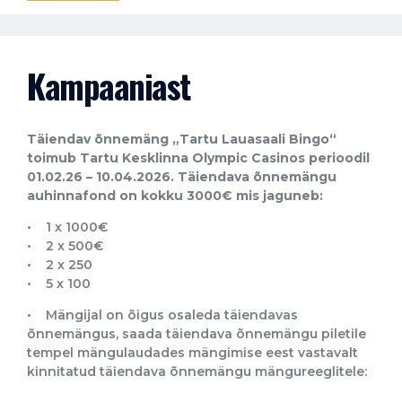
Kampaaniast
Täiendav õnnemäng „Tartu Lauasaali Bingo“
toimub Tartu Kesklinna Olympic Casinos perioodil
01.02.26 – 10.04.2026. Täiendava õnnemängu
auhinnafond on kokku 3000€ mis jaguneb:
• 1 x 1000€
• 2 x 500€
• 2 x 250
• 5 x 100
• Mängijal on õigus osaleda täiendavas
õnnemängus, saada täiendava õnnemängu piletile
tempel mängulaudades mängimise eest vastavalt
kinnitatud täiendava õnnemängu mängureeglitele: