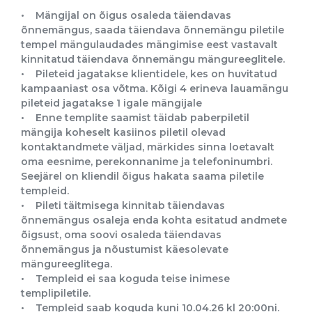
• Mängijal on õigus osaleda täiendavas
õnnemängus, saada täiendava õnnemängu piletile
tempel mängulaudades mängimise eest vastavalt
kinnitatud täiendava õnnemängu mängureeglitele.
• Pileteid jagatakse klientidele, kes on huvitatud
kampaaniast osa võtma. Kõigi 4 erineva lauamängu
pileteid jagatakse 1 igale mängijale
• Enne templite saamist täidab paberpiletil
mängija koheselt kasiinos piletil olevad
kontaktandmete väljad, märkides sinna loetavalt
oma eesnime, perekonnanime ja telefoninumbri.
Seejärel on kliendil õigus hakata saama piletile
templeid.
• Pileti täitmisega kinnitab täiendavas
õnnemängus osaleja enda kohta esitatud andmete
õigsust, oma soovi osaleda täiendavas
õnnemängus ja nõustumist käesolevate
mängureeglitega.
• Templeid ei saa koguda teise inimese
templipiletile.
• Templeid saab koguda kuni 10.04.26 kl 20:00ni.