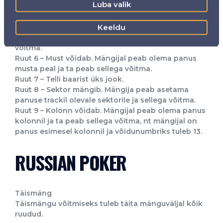
Luba valik
Ruut 4 – Punane võidab. Mängijal peab olema panus
punase peal ja ta peab sellega võitma.
Ruut 5 – Võidunumber 0 (straight up). Mängijal peab
Keeldu
olema panus otse number 0 peal ja see peab
võitma.
Ruut 6 – Must võidab. Mängijal peab olema panus
musta peal ja ta peab sellega võitma.
Ruut 7 – Telli baarist üks jook.
Ruut 8 – Sektor mängib. Mängija peab asetama
panuse trackil olevale sektorile ja sellega võitma.
Ruut 9 – Kolonn võidab. Mängijal peab olema panus
kolonnil ja ta peab sellega võitma, nt mängijal on
panus esimesel kolonnil ja võidunumbriks tuleb 13.
RUSSIAN POKER
Täismäng
Täismängu võitmiseks tuleb täita mänguväljal kõik
ruudud.