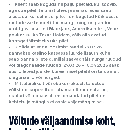
• Klient saab koguda nii palju pileteid, kui soovib,
aga uue pileti täitmist ühes ja samas lauas saab
alustada, kui eelmisel piletil on kogutud kõikidesse
ruutudesse tempel ( täismäng ) ning on pandud
urni. Igas lauas, nii Blackjack, Ameerika rulett, Vene
pokker kui ka Texas Holdem, võib olla avatud
korraga täitmiseks üks pilet.
• 2 nädalat enne loosimist reedel 27.03.26
pannakse kasiino kassasse juurde lisaurn kuhu
saab panna pileteid, millel saavad täis nurga ruudud
või diagonaalide ruudud. 27.03.26 – 10.04.2026 saab
uusi pileteid juurde, kui eelmisel piletil on täis ainult
diagonaalid või nurgad.
• Mittetäielikult või ebakorrektselt täidetud,
võltsitud, kopeeritud, lubamatult moonutatud,
rikutud või ebaausal teel omandatud pilet on
kehtetu ja mängija ei osale väljamängimisel.
Võitude väljaandmise koht,