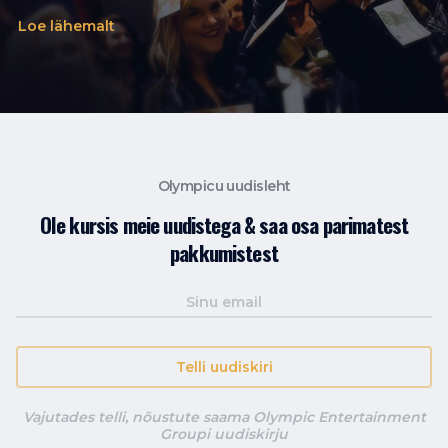
Loe lähemalt
Olympicu uudisleht
Ole kursis meie uudistega & saa osa parimatest
pakkumistest
Telli uudiskiri
Vajutades telli, nõustute saama Olympic Entertainment
Groupi uudiskirju