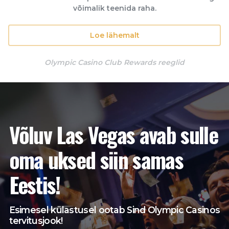
võimalik teenida raha.
Loe lähemalt
Olympic Casino Club Rewards reeglid
Võluv Las Vegas avab sulle
oma uksed siin samas
Eestis!
Esimesel külastusel ootab Sind Olympic Casinos
tervitusjook!