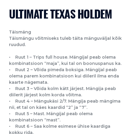
ULTIMATE TEXAS HOLDEM
Täismäng
Täismängu võitmiseks tuleb täita mänguväljal kõik
ruudud.
• Ruut 1 – Trips full house. Mängijal peab olema
kombinatsioon “maja”, kui tal on boonuspanus ka.
• Ruut 2 – Võida pimeda boksiga. Mängijal peab
olema parem kombinatsioon kui diileril ilma enda
kaarte nägemata.
• Ruut 3 – Võida kolm kätt järjest. Mängija peab
diilerit järjest kolm korda võitma.
• Ruut 4 – Mängukäsi 2/7. Mängija peab mängima
nii, et tal on käes kaardid “2” ja “7”.
• Ruut 5 – Mast. Mängijal peab olema
kombinatsioon “mast”.
• Ruut 6 – Saa kolme esimese ühise kaardiga
kokku rida.