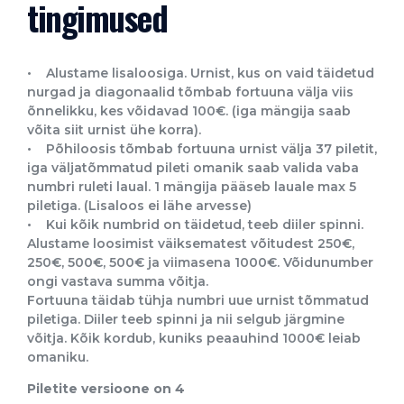
tingimused
• Alustame lisaloosiga. Urnist, kus on vaid täidetud
nurgad ja diagonaalid tõmbab fortuuna välja viis
õnnelikku, kes võidavad 100€. (iga mängija saab
võita siit urnist ühe korra).
• Põhiloosis tõmbab fortuuna urnist välja 37 piletit,
iga väljatõmmatud pileti omanik saab valida vaba
numbri ruleti laual. 1 mängija pääseb lauale max 5
piletiga. (Lisaloos ei lähe arvesse)
• Kui kõik numbrid on täidetud, teeb diiler spinni.
Alustame loosimist väiksematest võitudest 250€,
250€, 500€, 500€ ja viimasena 1000€. Võidunumber
ongi vastava summa võitja.
Fortuuna täidab tühja numbri uue urnist tõmmatud
piletiga. Diiler teeb spinni ja nii selgub järgmine
võitja. Kõik kordub, kuniks peaauhind 1000€ leiab
omaniku.
Piletite versioone on 4