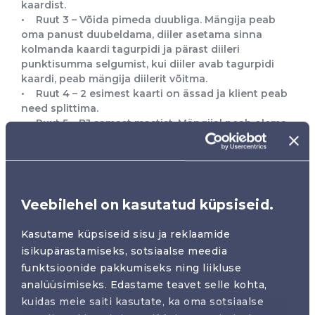
kaardist.
• Ruut 3 – Võida pimeda duubliga. Mängija peab
oma panust duubeldama, diiler asetama sinna
kolmanda kaardi tagurpidi ja pärast diileri
punktisumma selgumist, kui diiler avab tagurpidi
kaardi, peab mängija diilerit võitma.
• Ruut 4 – 2 esimest kaarti on ässad ja klient peab
need splittima.
• Ruut 5 – BJ samast mastist. Mängijal peab olema
blackjack (äss + pilt või äss+10), kusjuures mõlemad
kaardid peavad olema samast mastist.
• Ruut 6 – PP väljamakse. Mängija peab tegema
Perfect Pair boonusmängu boksi panuse ja sellega
võitma, st et kaks esimest kaarti, mis selle boksi
Veebilehel on kasutatud küpsiseid.
juurde tulevad, peavad olema samast mastist.
• Ruut 7 – Split + duubel. Mängijal peab olema ühe
Kasutame küpsiseid sisu ja reklaamide
boksi juures kaks sama väärtusega kaarti, ta peab
isikupärastamiseks, sotsiaalse meedia
need splittima ja vähemalt ühe tekkinud mängu
funktsioonide pakkumiseks ning liikluse
duubeldama.
analüüsimiseks. Edastame teavet selle kohta,
• Ruut 8 – Saa blackjack. Mängijal peab olema
blackjack (äss + pilt või äss + 10)
kuidas meie saiti kasutate, ka oma sotsiaalse