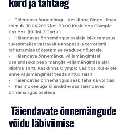
kord ja tähtaeg
• Täiendava õnnemängu „Kesklinna Bingo“ finaal
toimub 10.04.2026 kell 20:00 Kesklinna Olympic
Casinos. (Küüni 7, Tartu )
• Täiendavas õnnemängus osaleja isikusamasus
tuvastatakse vastavalt Rahapesu ja terrorismi
rahastamise tõkestamise seaduse nõuetele.
• Täiendava õnnemängu väljamängimisel
osalemiseks peab mängija väljamängimise ajal
viibima Tartu Kesklinna Olympic Casinos, kui ei ole
enne väljamängimist teada antud teisiti.
• Täiendavas õnnemängus saab teha ka volitusi.
• Kasiinokeeluga kliendid ei saa täiendavas
õnnemängus osaleda
Täiendavate õnnemängude
võidu läbiviimise