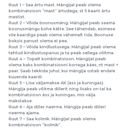
Ruut 1 – Saa ärtu mast. Mängijal peab olema
kombinatsioon “mast” ärtudega, st 5 kaarti ärtu
mastist.
Ruut 2 – Võida boonusmäng. Mängijal peab saama
boonusmängu kohe kätte. See tähendab, esimese
viie kaardiga peab olema vähemalt rida. Boonuse
boksis panust olema ei pea.
Ruut 3 – Võida kindlustusega. Mängijal peab olema
tehtud kindlustuspanus ja ta peab sellega võitma.
Ruut 4 – Topelt kombinatsioon. Mängijal peab
olema kaks kombinatsiooni korraga käes, nt mast +
paar. Saab tekkida juhul, kui mängija ostab endale
kuuenda kaardi.
Ruut 5 – Lisa väljamakse AK (äss ja kuningas).
Mängija peab võitma diilerit ning lisaks on tal ka
kombinatsioon äss ja kuningas, mis välja
makstakse.
Ruut 6 – Aja diiler naerma. Mängija peab diileri
naerma ajama.
Ruut 7 – Saa kolmik. Mängijal peab olema
kombinatsioon “kolmik”.