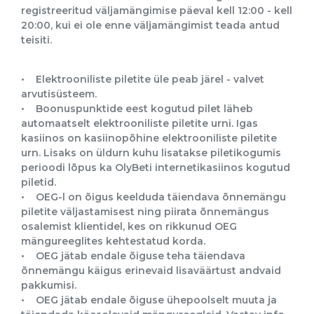
registreeritud väljamängimise päeval kell 12:00 - kell
20:00, kui ei ole enne väljamängimist teada antud
teisiti.
• Elektrooniliste piletite üle peab järel - valvet
arvutisüsteem.
• Boonuspunktide eest kogutud pilet läheb
automaatselt elektrooniliste piletite urni. Igas
kasiinos on kasiinopõhine elektrooniliste piletite
urn. Lisaks on üldurn kuhu lisatakse piletikogumis
perioodi lõpus ka OlyBeti internetikasiinos kogutud
piletid.
• OEG-l on õigus keelduda täiendava õnnemängu
piletite väljastamisest ning piirata õnnemängus
osalemist klientidel, kes on rikkunud OEG
mängureeglites kehtestatud korda.
• OEG jätab endale õiguse teha täiendava
õnnemängu käigus erinevaid lisaväärtust andvaid
pakkumisi.
• OEG jätab endale õiguse ühepoolselt muuta ja