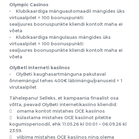
Olympic Casinos
• Klubikaardiga mänguautomaadil mängides üks
virtuaalpilet = 100 boonuspunkti
sealjuures boonuspunkte kliendi kontolt maha ei
võeta
• Klubikaardiga mängulauas mängides üks
virtuaalpilet = 100 boonuspunkti
sealjuures boonuspunkte kliendi kontolt maha ei
võeta
OlyBeti Interneti kasiinos
• OlyBeti kaughasartmänguna pakutaval
õnnemängul tehes 400€ läbimängu/panuseid = 1
virutaalpilet
Tähelepanu! Selleks, et kampaania finaalist osa
võtta, peavad OlyBeti internetikasiino kliendid:
 omama kontot mistahes OCE kasiinos
 külastama mistahes OCE kasiinot piletite
kogumisperioodil, ehk 11.05.26 kl 00:01 – 06.09.26 kl
23:59.
 viibima mistahes OCE kasiinos ning olema