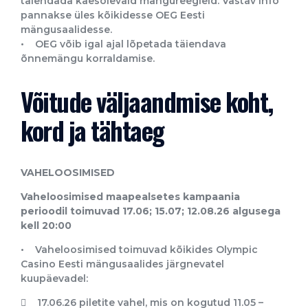
täiendada käesolevaid mängureegleid. Vastav info
pannakse üles kõikidesse OEG Eesti
mängusaalidesse.
• OEG võib igal ajal lõpetada täiendava
õnnemängu korraldamise.
Võitude väljaandmise koht,
kord ja tähtaeg
VAHELOOSIMISED
Vaheloosimised maapealsetes kampaania
perioodil toimuvad 17.06; 15.07; 12.08.26 algusega
kell 20:00
• Vaheloosimised toimuvad kõikides Olympic
Casino Eesti mängusaalides järgnevatel
kuupäevadel:
 17.06.26 piletite vahel, mis on kogutud 11.05 –