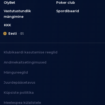
OlyBet
Poker club
Vastutustundlik
Spordibaarid
mängimine
KKK
Eesti
Et
Klubikaardi kasutamise reeglid
Andmekaitsetingimused
Mängureeglid
Juurdepääsetavus
Küpsiste poliitika
Meelespea külalistele