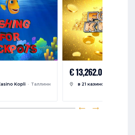
€ 13,262.00
asino Kopli
Таллинн
в 21 казино
Эстония