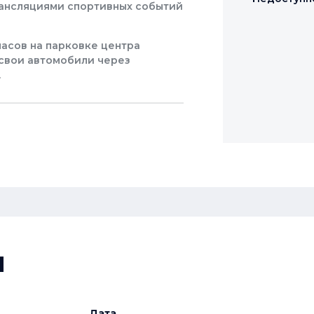
трансляциями спортивных событий
часов на парковке центра
 свои автомобили через
.
и
Дата