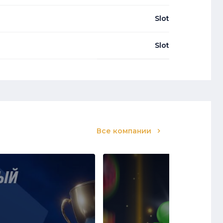
Slot
Slot
Все компании