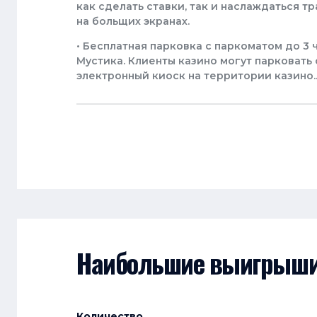
как сделать ставки, так и наслаждаться 
на больщих экранах.
• Бесплатная парковка с паркоматом до 3 
Мустика. Клиенты казино могут парковать
электронный киоск на территории казино.
Наибольшие выигрыш
Количество