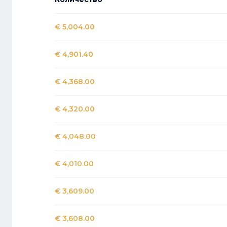
€ 5,004.00
€ 4,901.40
€ 4,368.00
€ 4,320.00
€ 4,048.00
€ 4,010.00
€ 3,609.00
€ 3,608.00