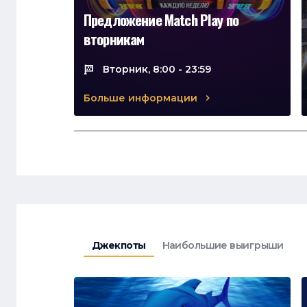
Предложение Match Play по
вторникам
Вторник, 8:00 - 23:59
Больше информации
Джекпоты
Наибольшие выигрыши